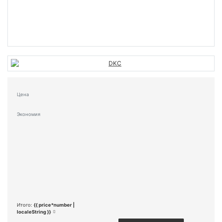
Цена
Экономия
Итого:
{{ price*number |
localeString }}