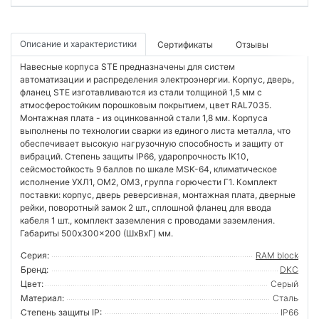
Описание и характеристики
Сертификаты
Отзывы
Навесные корпуса STE предназначены для систем
автоматизации и распределения электроэнергии. Корпус, дверь,
фланец STE изготавливаются из стали толщиной 1,5 мм с
атмосферостойким порошковым покрытием, цвет RAL7035.
Монтажная плата - из оцинкованной стали 1,8 мм. Корпуса
выполнены по технологии сварки из единого листа металла, что
обеспечивает высокую нагрузочную способность и защиту от
вибраций. Степень защиты IP66, ударопрочность IK10,
сейсмостойкость 9 баллов по шкале MSK-64, климатическое
исполнение УХЛ1, ОМ2, ОМ3, группа горючести Г1. Комплект
поставки: корпус, дверь реверсивная, монтажная плата, дверные
рейки, поворотный замок 2 шт., сплошной фланец для ввода
кабеля 1 шт., комплект заземления с проводами заземления.
Габариты 500x300x200 (ШхВхГ) мм.
Серия:
RAM block
Бренд:
DKC
Цвет:
Серый
Материал:
Сталь
Степень защиты IP:
IP66