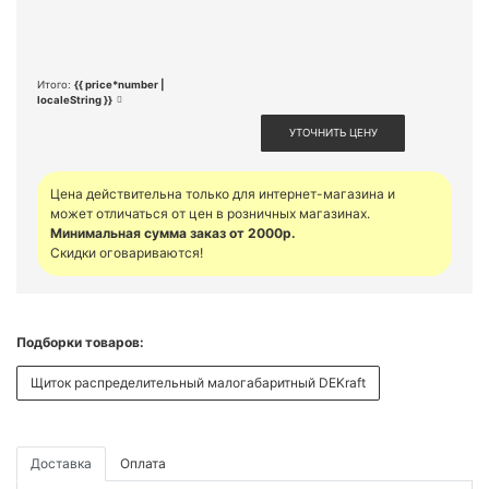
Итого:
{{ price*number |
localeString }}
УТОЧНИТЬ ЦЕНУ
Цена действительна только для интернет-магазина и
может отличаться от цен в розничных магазинах.
Минимальная сумма заказ от 2000р.
Скидки оговариваются!
Подборки товаров:
Щиток распределительный малогабаритный DEKraft
Доставка
Оплата