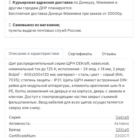
Курьерская адресная доставка
по Донецку, Макеевке и
другим городам ДНР планируется.
Бесплатная доставка Донецк-Макеевка при заказе от 20000р.
Самовывоз из магазинов;
пункты выдачи почтовых служб России.
Описание и характеристики
Сертификаты
Отзывы
Щит распределительный серии ЩРН DEKraft; навесной;
номинальный ток до 125 А; исполнение – 24 мод. х 18 мм, 2 ряда;
ВхШхГ - 400х300х120 мм; материал – сталь; цвет - серый (RAL
7035); степень защиты - IP31. Щиты ЩРН имеют встроенные DIN-
рейки для модульной аппаратуры, элементы крепления шин N и
PE, болты заземления на дверце и на корпусе, дверь с замком и
ключом. Доступ к токопроводящим частям закрыт съемной
фальшпанелью. Ввод кабелей для всех щитов осуществляется
сверху или снизу.
Серия:
DeKraft
Активность:
Активно
Бренд:
DEKraft
CertificateNum:
3302СП