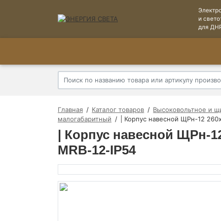
Электр
и свето
для ДН
Главная
Каталог товаров
Высоковольтное и щ
малогабаритный
| Корпус навесной ЩРн-12 260
| Корпус навесной ЩРн-1
MRB-12-IP54