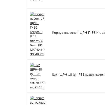
Корпус навесной ЩРН-П-36 Krepta
Щит ЩРН-18 (з) IP31 пласт. замо