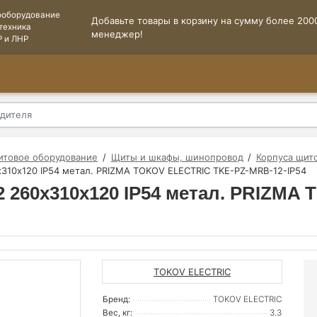
ооборудование
Добавьте товары в корзину на сумму более 2000
техника
менеджер!
Р и ЛНР
итовое оборудование
Щиты и шкафы, шинопровод
Корпуса щит
х310х120 IP54 метал. PRIZMA TOKOV ELECTRIC TKE-PZ-MRB-12-IP54
2 260х310х120 IP54 метал. PRIZMA
TOKOV ELECTRIC
Бренд:
TOKOV ELECTRIC
Вес, кг:
3.3