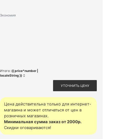
Экономия
Итого:
{{ price*number |
localeString }}
УТОЧНИТЬ ЦЕНУ
Цена действительна только для интернет-
магазина и может отличаться от цен в
розничных магазинах.
Минимальная сумма заказ от 2000р.
Скидки оговариваются!