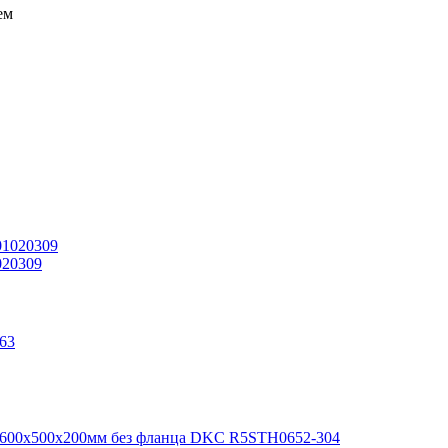
ем
020309