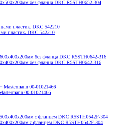
600х500х200мм без фланца DKC R5STH0652-304
ами пластик. DKC 542210
600х400х200мм без фланца DKC R5STH0642-316
astermann 00-01021466
500х400х200мм с фланцем DKC R5STH0542F-304