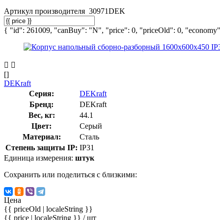
Артикул производителя
30971DEK
{ "id": 261009, "canBuy": "N", "price": 0, "priceOld": 0, "economy":
[]
DEKraft
Серия:
DEKraft
Бренд:
DEKraft
Вес, кг:
44.1
Цвет:
Серый
Материал:
Сталь
Степень защиты IP:
IP31
Единица измерения:
штук
Сохранить или поделиться с близкими:
Цена
{{ priceOld | localeString }}
{{ price | localeString }}
/ шт