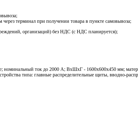
овывоза;
м через терминал при получении товара в пункте самовывоза;
реждений, организаций) без НДС (с НДС планируется);
 номинальный ток до 2000 А; ВхШхГ - 1600x600x450 мм; материа
тройства типа: главные распределительные щиты, вводно-распр