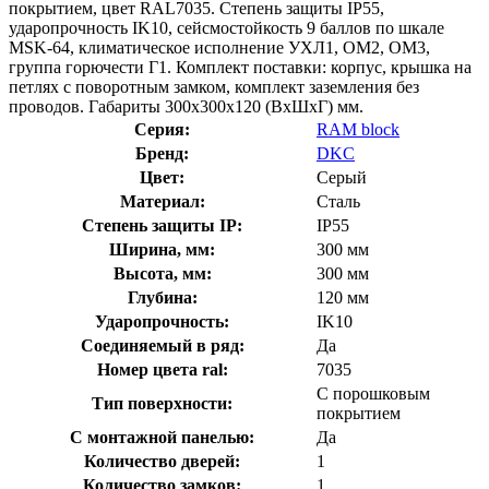
покрытием, цвет RAL7035. Степень защиты IP55,
ударопрочность IK10, сейсмостойкость 9 баллов по шкале
MSK-64, климатическое исполнение УХЛ1, ОМ2, ОМ3,
группа горючести Г1. Комплект поставки: корпус, крышка на
петлях c поворотным замком, комплект заземления без
проводов. Габариты 300x300x120 (ВхШхГ) мм.
Серия:
RAM block
Бренд:
DKC
Цвет:
Серый
Материал:
Сталь
Степень защиты IP:
IP55
Ширина, мм:
300 мм
Высота, мм:
300 мм
Глубина:
120 мм
Ударопрочность:
IK10
Соединяемый в ряд:
Да
Номер цвета ral:
7035
С порошковым
Тип поверхности:
покрытием
С монтажной панелью:
Да
Количество дверей:
1
Количество замков:
1