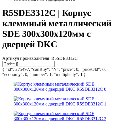
R5SDE3312C | Корпус
клеммный металлический
SDE 300х300х120мм с
дверцей DKC
Артикул производителя
R5SDE3312C
{ "id": 275497, "canBuy": "N", "price": 0, "priceOld": 0,
"economy": 0, "number": 1, "multiplicity": 1 }