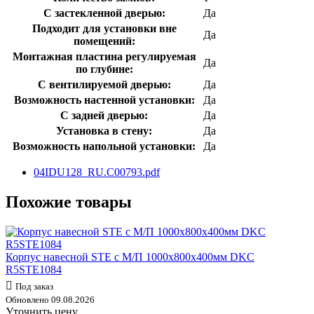
С застекленной дверью:
Да
Подходит для установки вне
Да
помещений:
Монтажная пластина регулируемая
Да
по глубине:
С вентилируемой дверью:
Да
Возможность настенной установки:
Да
С задней дверью:
Да
Установка в стену:
Да
Возможность напольной установки:
Да
04IDU128_RU.C00793.pdf
Похожие товары
Корпус навесной STE с М/П 1000х800х400мм DKC
R5STE1084
Под заказ
Обновлено 09.08.2026
Уточнить цену