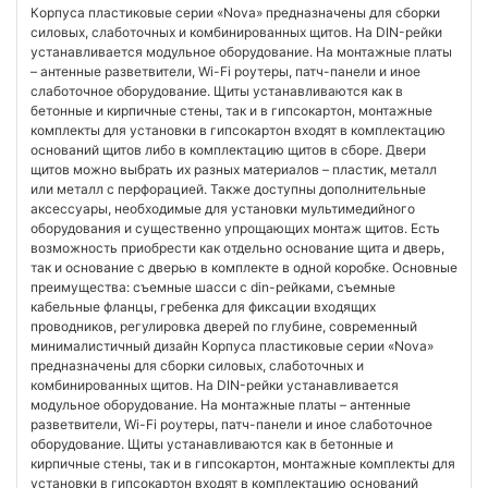
Корпуса пластиковые серии «Nova» предназначены для сборки
силовых, слаботочных и комбинированных щитов. На DIN-рейки
устанавливается модульное оборудование. На монтажные платы
– антенные разветвители, Wi-Fi роутеры, патч-панели и иное
слаботочное оборудование. Щиты устанавливаются как в
бетонные и кирпичные стены, так и в гипсокартон, монтажные
комплекты для установки в гипсокартон входят в комплектацию
оснований щитов либо в комплектацию щитов в сборе. Двери
щитов можно выбрать их разных материалов – пластик, металл
или металл с перфорацией. Также доступны дополнительные
аксессуары, необходимые для установки мультимедийного
оборудования и существенно упрощающих монтаж щитов. Есть
возможность приобрести как отдельно основание щита и дверь,
так и основание с дверью в комплекте в одной коробке. Основные
преимущества: съемные шасси с din-рейками, съемные
кабельные фланцы, гребенка для фиксации входящих
проводников, регулировка дверей по глубине, современный
минималистичный дизайн Корпуса пластиковые серии «Nova»
предназначены для сборки силовых, слаботочных и
комбинированных щитов. На DIN-рейки устанавливается
модульное оборудование. На монтажные платы – антенные
разветвители, Wi-Fi роутеры, патч-панели и иное слаботочное
оборудование. Щиты устанавливаются как в бетонные и
кирпичные стены, так и в гипсокартон, монтажные комплекты для
установки в гипсокартон входят в комплектацию оснований