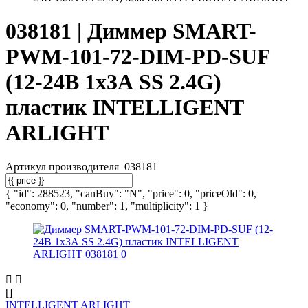
038181 | Диммер SMART-
PWM-101-72-DIM-PD-SUF
(12-24В 1х3А SS 2.4G)
пластик INTELLIGENT
ARLIGHT
Артикул производителя
038181
{ "id": 288523, "canBuy": "N", "price": 0, "priceOld": 0,
"economy": 0, "number": 1, "multiplicity": 1 }
[]
INTELLIGENT ARLIGHT