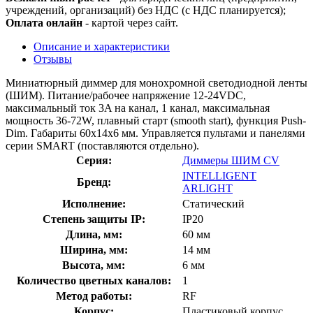
учреждений, организаций) без НДС (с НДС планируется);
Оплата онлайн
- картой через сайт.
Описание и характеристики
Отзывы
Миниатюрный диммер для монохромной светодиодной ленты
(ШИМ). Питание/рабочее напряжение 12-24VDC,
максимальный ток 3A на канал, 1 канал, максимальная
мощность 36-72W, плавный старт (smooth start), функция Push-
Dim. Габариты 60x14x6 мм. Управляется пультами и панелями
серии SMART (поставляются отдельно).
Серия:
Диммеры ШИМ CV
INTELLIGENT
Бренд:
ARLIGHT
Исполнение:
Статический
Степень защиты IP:
IP20
Длина, мм:
60 мм
Ширина, мм:
14 мм
Высота, мм:
6 мм
Количество цветных каналов:
1
Метод работы:
RF
Корпус:
Пластиковый корпус