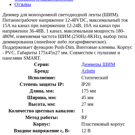
Отзывы
Диммер для монохромной светодиодной ленты (ШИМ).
Питание/рабочее напряжение 12-48VDC, максимальный ток
15A на канал при напряжении 12-24В, 10А на канал при
напряжении 36-48В, 1 канал, максимальная мощность 180-
480W, изменяемая частота ШИМ (250Hz-8KHz), выбор типа
диммирования (линейное либо логарифмическое).
Поддерживает функцию Push-Dim. Винтовые клеммы. Корпус
- PVC. Габариты 175x45x27 мм. Совместим с пультами и
панелями SMART.
Серия:
Диммеры ШИМ
Бренд:
Arlight
Исполнение:
Статический
Степень защиты IP:
IP20
Длина, мм:
175 мм
Ширина, мм:
45 мм
Высота, мм:
27 мм
Количество цветных каналов:
1
Метод работы:
RF
Корпус:
Пластиковый корпус
Входное напряжение с, В:
12 В