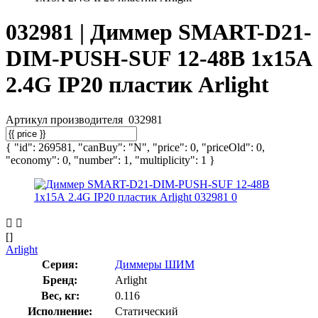
032981 | Диммер SMART-D21-
DIM-PUSH-SUF 12-48В 1х15А
2.4G IP20 пластик Arlight
Артикул производителя
032981
{ "id": 269581, "canBuy": "N", "price": 0, "priceOld": 0,
"economy": 0, "number": 1, "multiplicity": 1 }
[]
Arlight
Серия:
Диммеры ШИМ
Бренд:
Arlight
Вес, кг:
0.116
Исполнение:
Статический