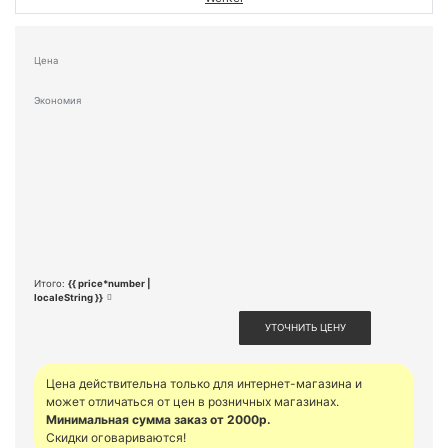
Цена
Экономия
Итого:
{{ price*number |
localeString }}
УТОЧНИТЬ ЦЕНУ
Цена действительна только для интернет-магазина и
может отличаться от цен в розничных магазинах.
Минимальная сумма заказ от 2000р.
Скидки оговариваются!