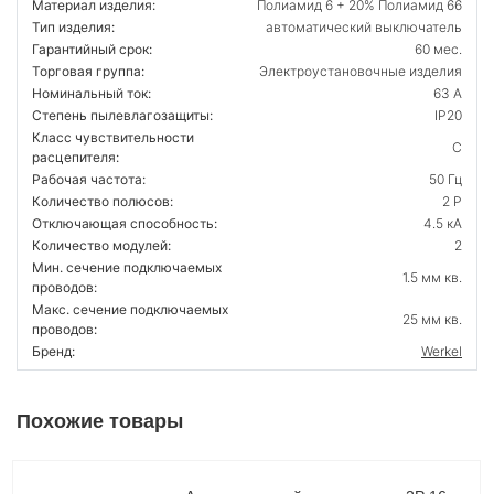
Материал изделия:
Полиамид 6 + 20% Полиамид 66
Тип изделия:
автоматический выключатель
Гарантийный срок:
60 мес.
Торговая группа:
Электроустановочные изделия
Номинальный ток:
63 А
Степень пылевлагозащиты:
IP20
Класс чувствительности
С
расцепителя:
Рабочая частота:
50 Гц
Количество полюсов:
2 P
Отключающая способность:
4.5 кА
Количество модулей:
2
Мин. сечение подключаемых
1.5 мм кв.
проводов:
Макс. сечение подключаемых
25 мм кв.
проводов:
Бренд:
Werkel
Похожие товары