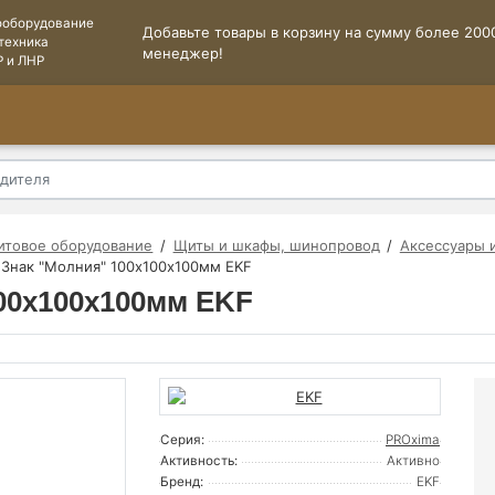
ооборудование
Добавьте товары в корзину на сумму более 2000
техника
менеджер!
Р и ЛНР
итовое оборудование
Щиты и шкафы, шинопровод
Аксессуары 
| Знак "Молния" 100х100х100мм EKF
100х100х100мм EKF
Серия:
PROxima
Активность:
Активно
Бренд:
EKF