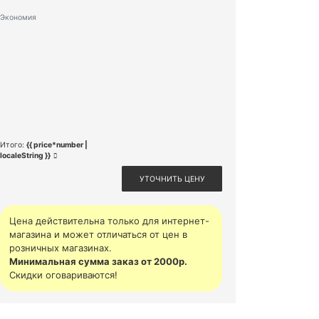
Экономия
Итого:
{{ price*number |
localeString }}
УТОЧНИТЬ ЦЕНУ
Цена действительна только для интернет-
магазина и может отличаться от цен в
розничных магазинах.
Минимальная сумма заказ от 2000р.
Скидки оговариваются!