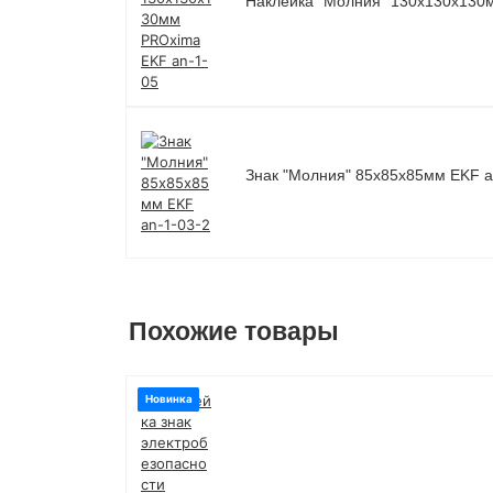
Наклейка "Молния" 130х130х130
Знак "Молния" 85х85х85мм EKF a
Похожие товары
Новинка