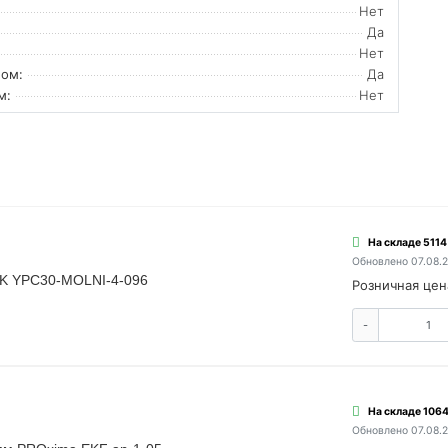
Нет
Да
Нет
ом:
Да
м:
Нет
На складе 5114
Обновлено 07.08.
EK YPC30-MOLNI-4-096
Розничная цен
-
На складе 1064
Обновлено 07.08.