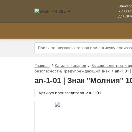
Электр
и свето
для ДН
Главная
Каталог товаров
Высоковольтное и щ
безопасности/Предупреждающий знак
an-1-01 
an-1-01 | Знак "Молния" 
Артикул производителя
an-1-01