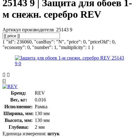
25143 9 | Защита для обоев 1-
м снежн. серебро REV
Артикул производителя
25143 9
{ "id": 236060, "canBuy": "N", "price": 0, "priceOld": 0,
"economy": 0, "number": 1, "multiplicity": 1 }
[]
Бренд:
REV
Вес, кг:
0.016
Исполнение:
Рамка
Ширина, мм:
130 мм
Высота, мм:
130 мм
Глубина:
2 мм
Единица измерения:
штук