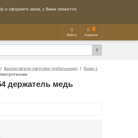
р и оформите заказ, с Вами свяжется,
Войти
Корзина
Выключатели нагрузки (рубильники)
Ящик с
Электротехник
P54 держатель медь