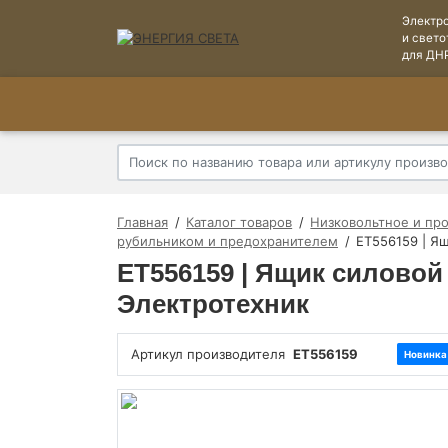
Электр
и свето
для ДН
Главная
Каталог товаров
Низковольтное и пр
рубильником и предохранителем
ET556159 | Я
ET556159 | Ящик силовой
Электротехник
Артикул производителя
ET556159
Новинка