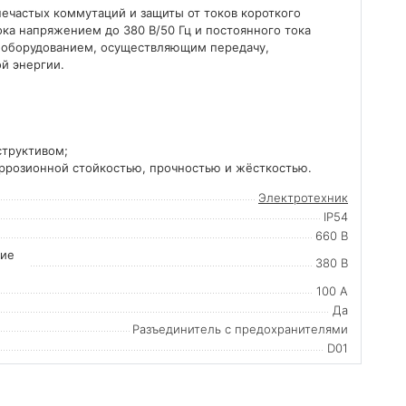
ечастых коммутаций и защиты от токов короткого
ка напряжением до 380 В/50 Гц и постоянного тока
я оборудованием, осуществляющим передачу,
й энергии.
структивом;
ррозионной стойкостью, прочностью и жёсткостью.
Электротехник
IP54
660 В
ние
380 В
100 А
Да
Разъединитель с предохранителями
D01