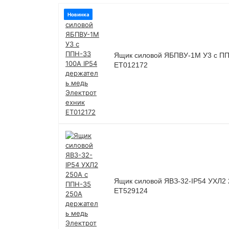
Новинка
Ящик силовой ЯБПВУ-1М У3 с ППН
ET012172
Ящик силовой ЯВЗ-32-IP54 УХЛ2 
ET529124