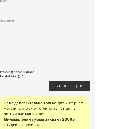
Цена
Экономия
Итого:
{{ price*number |
localeString }}
УТОЧНИТЬ ЦЕНУ
Цена действительна только для интернет-
магазина и может отличаться от цен в
розничных магазинах.
Минимальная сумма заказ от 2000р.
Скидки оговариваются!