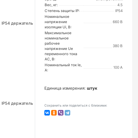
Вес, кг:
4.5
Степень защиты IP:
IP54
Номинальное
напряжение
660 В
изоляции Ui, В:
Максимальное
номинальное
рабочее
380 В
напряжение Ue
переменного тока
AC, В:
Номинальный ток Ie,
100 А
А:
Единица измерения:
штук
Сохранить или поделиться с близкими: