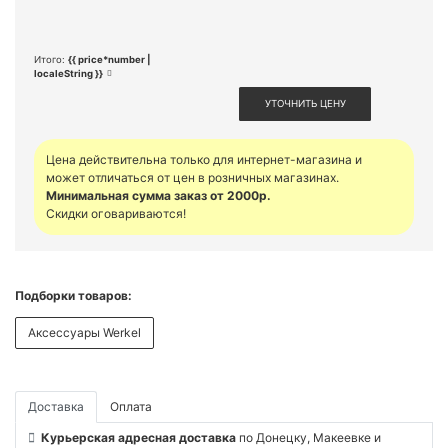
Итого:
{{ price*number |
localeString }}
УТОЧНИТЬ ЦЕНУ
Цена действительна только для интернет-магазина и
может отличаться от цен в розничных магазинах.
Минимальная сумма заказ от 2000р.
Скидки оговариваются!
Подборки товаров:
Аксессуары Werkel
Доставка
Оплата
Курьерская адресная доставка
по Донецку, Макеевке и