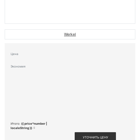
Werkel
Цена
Экономия
Итого:
{{ price*number |
localeString }}
УТОЧНИТЬ ЦЕНУ