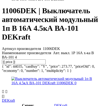
11006DEK | Выключатель
автоматический модульный
1п B 16А 4.5кА ВА-101
DEKraft
Артикул производителя
11006DEK
Наименование производителя
Авт. выкл. 1Р 16А х-ка B
ВА-101 4
{ "id": 44035, "canBuy": "Y", "price": 273.77, "priceOld": 0,
"economy": 0, "number": 1, "multiplicity": 1 }
[]
DEKraft
Серия:
DEKraft