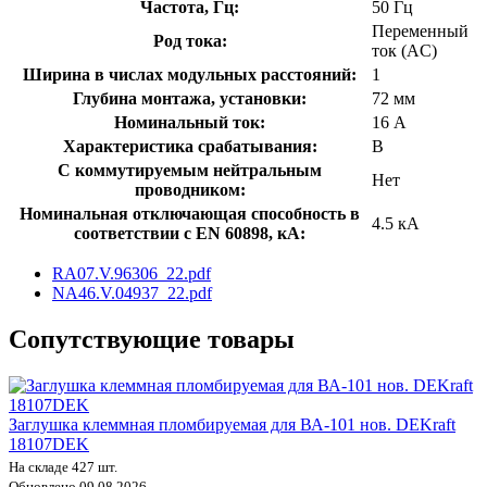
Частота, Гц:
50 Гц
Переменный
Род тока:
ток (AC)
Ширина в числах модульных расстояний:
1
Глубина монтажа, установки:
72 мм
Номинальный ток:
16 А
Характеристика срабатывания:
B
С коммутируемым нейтральным
Нет
проводником:
Номинальная отключающая способность в
4.5 кА
соответствии с EN 60898, кА:
RA07.V.96306_22.pdf
NA46.V.04937_22.pdf
Сопутствующие товары
Заглушка клеммная пломбируемая для ВА-101 нов. DEKraft
18107DEK
На складе 427 шт.
Обновлено 09.08.2026