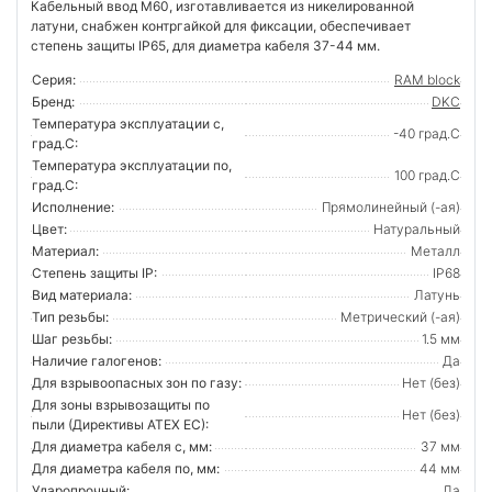
Кабельный ввод М60, изготавливается из никелированной
латуни, снабжен контргайкой для фиксации, обеспечивает
степень защиты IP65, для диаметра кабеля 37-44 мм.
Серия:
RAM block
Бренд:
DKC
Температура эксплуатации с,
-40 град.C
град.C:
Температура эксплуатации по,
100 град.C
град.C:
Исполнение:
Прямолинейный (-ая)
Цвет:
Натуральный
Материал:
Металл
Степень защиты IP:
IP68
Вид материала:
Латунь
Тип резьбы:
Метрический (-ая)
Шаг резьбы:
1.5 мм
Наличие галогенов:
Да
Для взрывоопасных зон по газу:
Нет (без)
Для зоны взрывозащиты по
Нет (без)
пыли (Директивы ATEX ЕС):
Для диаметра кабеля с, мм:
37 мм
Для диаметра кабеля по, мм:
44 мм
Ударопрочный:
Да