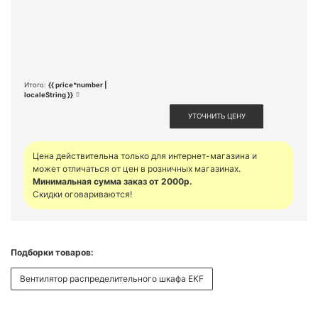
Итого:
{{ price*number |
localeString }}
УТОЧНИТЬ ЦЕНУ
Цена действительна только для интернет-магазина и
может отличаться от цен в розничных магазинах.
Минимальная сумма заказ от 2000р.
Скидки оговариваются!
Подборки товаров:
Вентилятор распределительного шкафа EKF