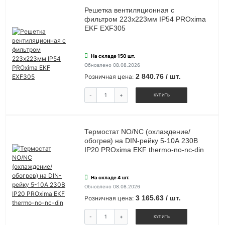
Решетка вентиляционная с
фильтром 223x223мм IP54 PROxima
EKF EXF305
На складе 150 шт.
Обновлено 08.08.2026
2 840.76 / шт.
Розничная цена:
-
+
КУПИТЬ
Термостат NO/NC (охлаждение/
обогрев) на DIN-рейку 5-10А 230В
IP20 PROxima EKF thermo-no-nc-din
На складе 4 шт.
Обновлено 08.08.2026
3 165.63 / шт.
Розничная цена:
-
+
КУПИТЬ