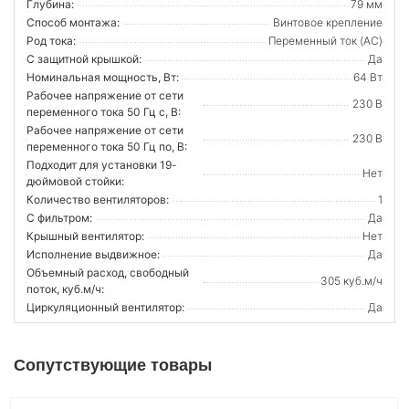
Глубина:
79 мм
Способ монтажа:
Винтовое крепление
Род тока:
Переменный ток (AC)
С защитной крышкой:
Да
Номинальная мощность, Вт:
64 Вт
Рабочее напряжение от сети
230 В
переменного тока 50 Гц с, В:
Рабочее напряжение от сети
230 В
переменного тока 50 Гц по, В:
Подходит для установки 19-
Нет
дюймовой стойки:
Количество вентиляторов:
1
С фильтром:
Да
Крышный вентилятор:
Нет
Исполнение выдвижное:
Да
Объемный расход, свободный
305 куб.м/ч
поток, куб.м/ч:
Циркуляционный вентилятор:
Да
Сопутствующие товары