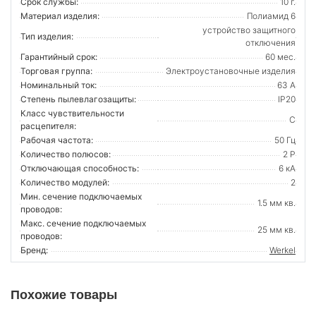
Срок службы:
10 г.
Материал изделия:
Полиамид 6
устройство защитного
Тип изделия:
отключения
Гарантийный срок:
60 мес.
Торговая группа:
Электроустановочные изделия
Номинальный ток:
63 А
Степень пылевлагозащиты:
IP20
Класс чувствительности
С
расцепителя:
Рабочая частота:
50 Гц
Количество полюсов:
2 P
Отключающая способность:
6 кА
Количество модулей:
2
Мин. сечение подключаемых
1.5 мм кв.
проводов:
Макс. сечение подключаемых
25 мм кв.
проводов:
Бренд:
Werkel
Похожие товары