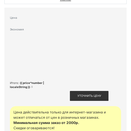
Цена
Экономия
Итого:
{{ price*number |
localeString }}
УТОЧНИТЬ ЦЕНУ
Цена действительна только для интернет-магазина и
может отличаться от цен в розничных магазинах.
Минимальная сумма заказ от 2000р.
Скидки оговариваются!