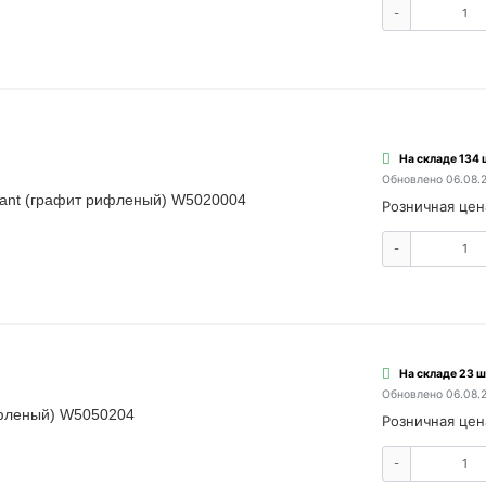
-
На складе 134 
Обновлено 06.08.
lant (графит рифленый) W5020004
Розничная цен
-
На складе 23 ш
Обновлено 06.08.
ифленый) W5050204
Розничная цен
-