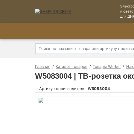
Электр
и свето
для ДН
Главная
Каталог товаров
Товары Werkel
Нак
W5083004 | ТВ-розетка ок
Артикул производителя
W5083004