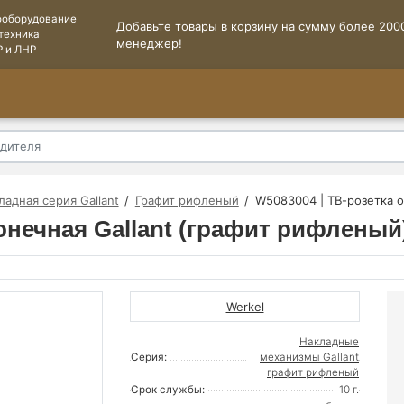
ооборудование
Добавьте товары в корзину на сумму более 2000
техника
менеджер!
Р и ЛНР
ладная серия Gallant
Графит рифленый
W5083004 | ТВ-розетка о
онечная Gallant (графит рифленый
Werkel
Накладные
Серия:
механизмы Gallant
графит рифленый
Срок службы:
10 г.