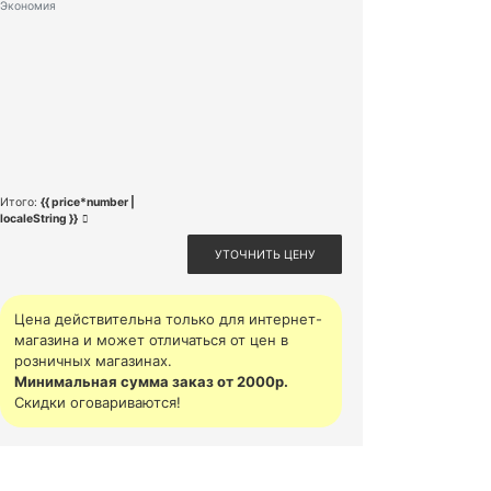
Экономия
Итого:
{{ price*number |
localeString }}
УТОЧНИТЬ ЦЕНУ
Цена действительна только для интернет-
магазина и может отличаться от цен в
розничных магазинах.
Минимальная сумма заказ от 2000р.
Скидки оговариваются!