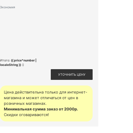
Экономия
Итого:
{{ price*number |
localeString }}
УТОЧНИТЬ ЦЕНУ
Цена действительна только для интернет-
магазина и может отличаться от цен в
розничных магазинах.
Минимальная сумма заказ от 2000р.
Скидки оговариваются!