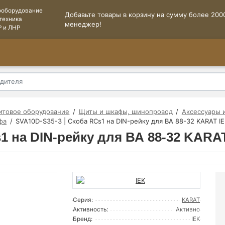
ооборудование
Добавьте товары в корзину на сумму более 2000
техника
менеджер!
Р и ЛНР
итовое оборудование
Щиты и шкафы, шинопровод
Аксессуары 
фа
SVA10D-S35-3 | Скоба RCs1 на DIN-рейку для ВА 88-32 KARAT I
1 на DIN-рейку для ВА 88-32 KARA
Серия:
KARAT
Активность:
Активно
Бренд:
IEK