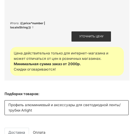
Итого:
{{ price*number |
localeString }}
УТОЧНИТЬ ЦЕНУ
Цена действительна только для интернет-магазина и
может отличаться от цен в розничных магазинах.
Минимальная сумма заказ от 2000р.
Скидки оговариваются!
Подборки товаров:
Профиль алюминиевый и аксессуары для светодиодной ленты/
трубки Arlight
Доставка
Оплата