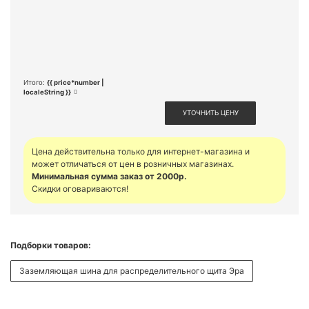
Итого:
{{ price*number |
localeString }}
УТОЧНИТЬ ЦЕНУ
Цена действительна только для интернет-магазина и
может отличаться от цен в розничных магазинах.
Минимальная сумма заказ от 2000р.
Скидки оговариваются!
Подборки товаров:
Заземляющая шина для распределительного щита Эра