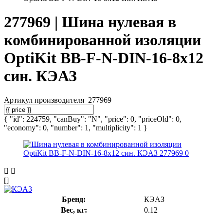
277969 | Шина нулевая в
комбинированной изоляции
OptiKit BB-F-N-DIN-16-8х12
син. КЭАЗ
Артикул производителя
277969
{ "id": 224759, "canBuy": "N", "price": 0, "priceOld": 0,
"economy": 0, "number": 1, "multiplicity": 1 }
[]
Бренд:
КЭАЗ
Вес, кг:
0.12