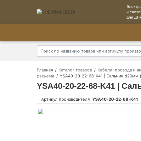
Электр
и свето
для ДН
Главная
Каталог товаров
Кабели, провода и а
разъема
YSA40-20-22-68-K41 | Сальник d20мм (d
YSA40-20-22-68-K41 | Саль
Артикул производителя
YSA40-20-22-68-K41