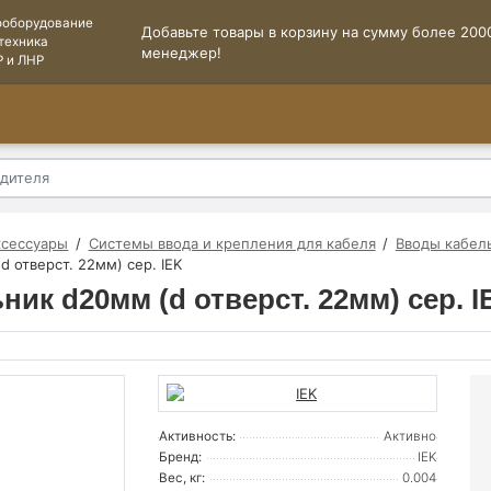
ооборудование
Добавьте товары в корзину на сумму более 2000
техника
менеджер!
Р и ЛНР
ксессуары
Системы ввода и крепления для кабеля
Вводы кабел
 отверст. 22мм) сер. IEK
ник d20мм (d отверст. 22мм) сер. I
Активность:
Активно
Бренд:
IEK
Вес, кг:
0.004