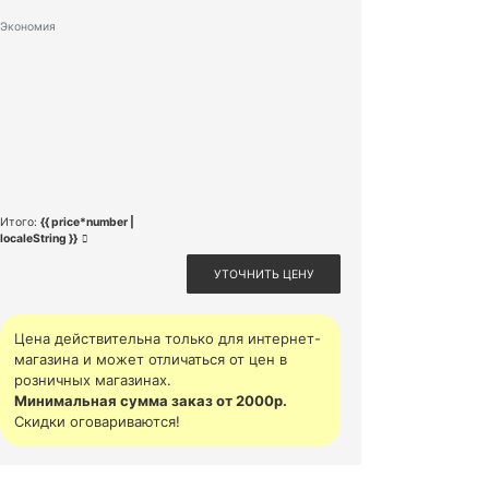
Экономия
Итого:
{{ price*number |
localeString }}
УТОЧНИТЬ ЦЕНУ
Цена действительна только для интернет-
магазина и может отличаться от цен в
розничных магазинах.
Минимальная сумма заказ от 2000р.
Скидки оговариваются!