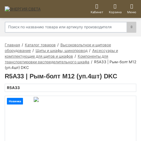
Кабинет
Корзина
Меню
Главная
Каталог товаров
Высоковольтное и щитовое
оборудование
Щиты и шкафы, шинопровод
Аксессуары и
комплектующие для щитов и шкафов
Компоненты для
транспортировки распределительного шкафа
R5A33 | Рым-болт M12
(уп.4шт) DKC
R5A33 | Рым-болт M12 (уп.4шт) DKC
R5A33
Новинка