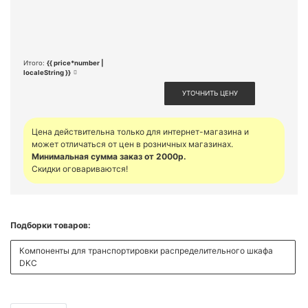
Итого:
{{ price*number |
localeString }}
УТОЧНИТЬ ЦЕНУ
Цена действительна только для интернет-магазина и
может отличаться от цен в розничных магазинах.
Минимальная сумма заказ от 2000р.
Скидки оговариваются!
Подборки товаров:
Компоненты для транспортировки распределительного шкафа
DKC