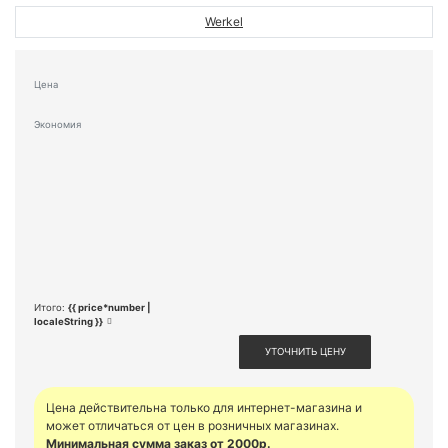
Werkel
Цена
Экономия
Итого:
{{ price*number |
localeString }}
УТОЧНИТЬ ЦЕНУ
Цена действительна только для интернет-магазина и
может отличаться от цен в розничных магазинах.
Минимальная сумма заказ от 2000р.