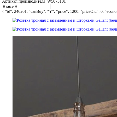
Артикул производителя
W5073101
{ "id": 246201, "canBuy": "Y", "price": 1200, "priceOld": 0, "econom