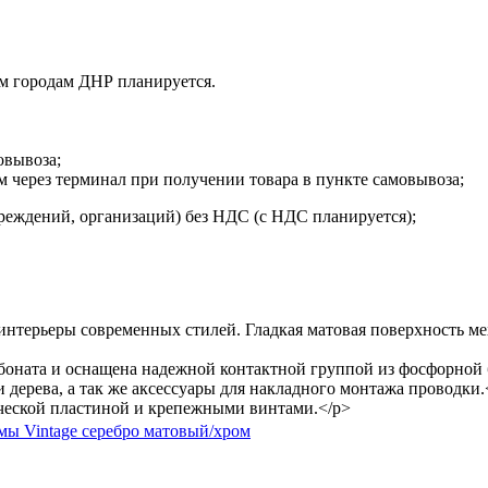
м городам ДНР планируется.
овывоза;
м через терминал при получении товара в пункте самовывоза;
реждений, организаций) без НДС (с НДС планируется);
нтерьеры современных стилей. Гладкая матовая поверхность м
оната и оснащена надежной контактной группой из фосфорной 
и дерева, а так же аксессуары для накладного монтажа проводки.
ческой пластиной и крепежными винтами.</p>
ы Vintage серебро матовый/хром