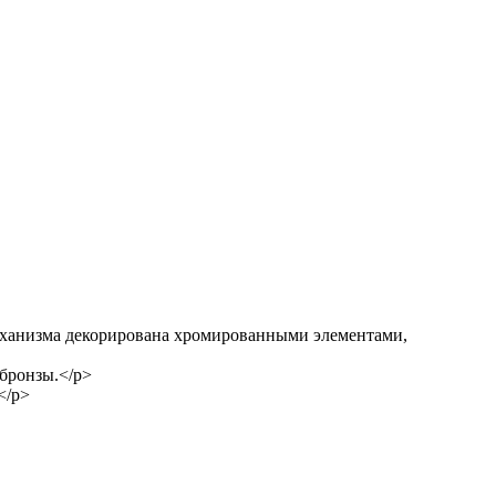
еханизма декорирована хромированными элементами,
бронзы.</p>
</p>