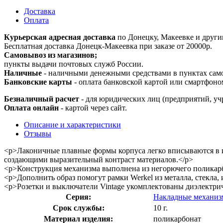
Доставка
Оплата
Курьерская адресная доставка
по Донецку, Макеевке и други
Бесплатная доставка Донецк-Макеевка при заказе от 20000р.
Самовывоз из магазинов;
пункты выдачи почтовых служб России.
Наличные
- наличными денежными средствами в пунктах сам
Банковские карты
- оплата банковской картой или смартфоно
Безналичный расчет
- для юридических лиц (предприятий, уч
Оплата онлайн
- картой через сайт.
Описание и характеристики
Отзывы
<p>Лаконичные плавные формы корпуса легко вписываются в и
создающими выразительный контраст материалов.</p>
<p>Конструкция механизма выполнена из негорючего поликарб
<p>Дополнить образ помогут рамки Werkel из металла, стекла, 
<p>Розетки и выключатели Vintage укомплектованы диэлектри
Серия:
Накладные механизм
Срок службы:
10 г.
Материал изделия:
поликарбонат