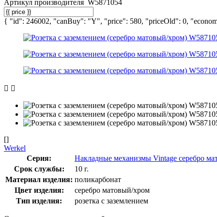
Артикул производителя
W5871054
{ "id": 246002, "canBuy": "Y", "price": 580, "priceOld": 0, "economy
[]
Werkel
Серия:
Накладные механизмы Vintage серебро ма
Срок службы:
10 г.
Материал изделия:
поликарбонат
Цвет изделия:
серебро матовый/хром
Тип изделия:
розетка с заземлением