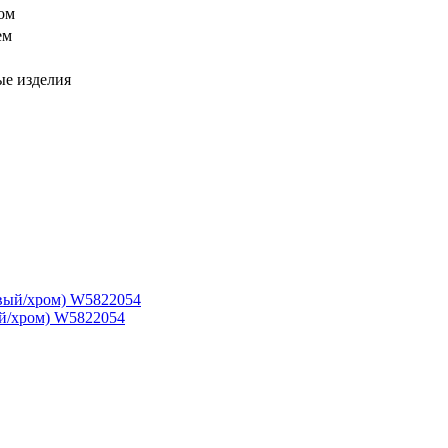
ом
ем
ые изделия
й/хром) W5822054