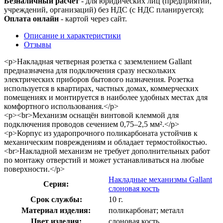
Безналичный расчет
- для юридических лиц (предприятий,
учреждений, организаций) без НДС (с НДС планируется);
Оплата онлайн
- картой через сайт.
Описание и характеристики
Отзывы
<p>Накладная четверная розетка с заземлением Gallant
предназначена для подключения сразу нескольких
электрических приборов бытового назначения. Розетка
используется в квартирах, частных домах, коммерческих
помещениях и монтируется в наиболее удобных местах для
комфортного использования.</p>
<p><br>Механизм оснащён винтовой клеммой для
подключения проводов сечением 0,75–2,5 мм².</p>
<p>Корпус из ударопрочного поликарбоната устойчив к
механическим повреждениям и обладает термостойкостью.
<br>Накладной механизм не требует дополнительных работ
по монтажу отверстий и может устанавливаться на любые
поверхности.</p>
Накладные механизмы Gallant
Серия:
слоновая кость
Срок службы:
10 г.
Материал изделия:
поликарбонат; металл
Цвет изделия:
слоновая кость