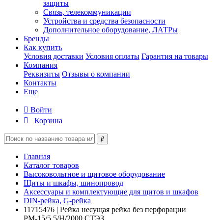
защиты
Связь, телекоммуникации
Устройства и средства безопасности
Дополнительное оборудование, ЛАТРы
Бренды
Как купить
Условия доставки
Условия оплаты
Гарантия на товары
Компания
Реквизиты
Отзывы о компании
Контакты
Еще
Войти
Корзина
Главная
Каталог товаров
Высоковольтное и щитовое оборудование
Щиты и шкафы, шинопровод
Аксессуары и комплектующие для щитов и шкафов
DIN-рейка, G-рейка
11715476 | Рейка несущая рейка без перфорации
РМ-15/5.5/Н/2000 СТЭЗ