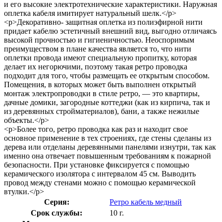
и его высокие электротехнические характеристики. Наружная
оплетка кабеля имитирует натуральный шелк.</p>
<p>Декоративно- защитная оплетка из полиэфирной нити
придает кабелю эстетичный внешний вид, выгодно отличаясь
высокой прочностью и гигиеничностью. Неоспоримым
преимуществом в плане качества является то, что нити
оплетки провода имеют специальную пропитку, которая
делает их негорючими, поэтому такая ретро проводка
подходит для того, чтобы размещать ее открытым способом.
Помещения, в которых может быть выполнен открытый
монтаж электропроводки в стиле ретро, — это квартиры,
дачные домики, загородные коттеджи (как из кирпича, так и
из деревянных стройматериалов), бани, а также нежилые
объекты.</p>
<p>Более того, ретро проводка как раз и находит свое
основное применение в тех строениях, где стены сделаны из
дерева или отделаны деревянными панелями изнутри, так как
именно она отвечает повышенным требованиям к пожарной
безопасности. При установке фиксируется с помощью
керамического изолятора с интервалом 45 см. Выводить
провод между стенами можно с помощью керамической
втулки.</p>
Серия:
Ретро кабель медный
Срок службы:
10 г.