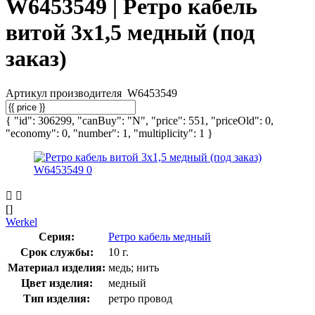
W6453549 | Ретро кабель
витой 3х1,5 медный (под
заказ)
Артикул производителя
W6453549
{ "id": 306299, "canBuy": "N", "price": 551, "priceOld": 0,
"economy": 0, "number": 1, "multiplicity": 1 }
[]
Werkel
Серия:
Ретро кабель медный
Срок службы:
10 г.
Материал изделия:
медь; нить
Цвет изделия:
медный
Тип изделия:
ретро провод