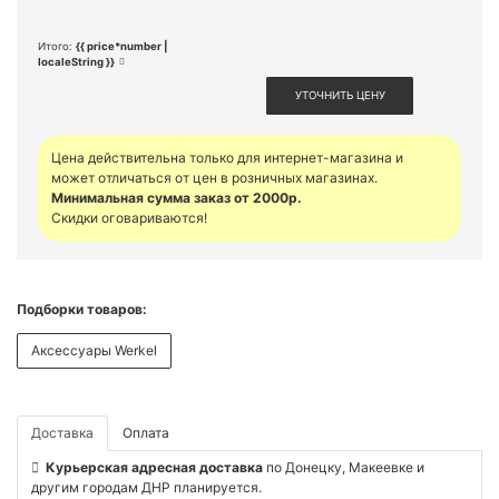
Итого:
{{ price*number |
localeString }}
УТОЧНИТЬ ЦЕНУ
Цена действительна только для интернет-магазина и
может отличаться от цен в розничных магазинах.
Минимальная сумма заказ от 2000р.
Скидки оговариваются!
Подборки товаров:
Аксессуары Werkel
Доставка
Оплата
Курьерская адресная доставка
по Донецку, Макеевке и
другим городам ДНР планируется.