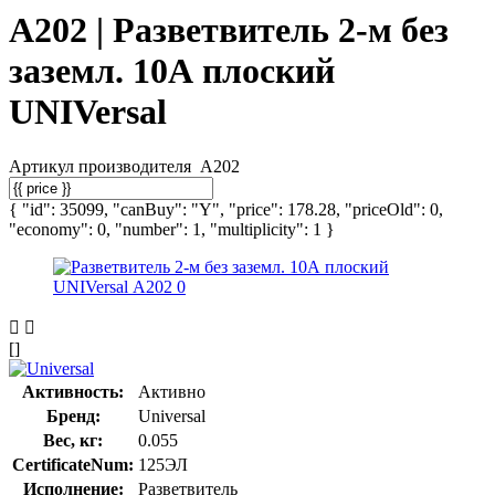
А202 | Разветвитель 2-м без
заземл. 10А плоский
UNIVersal
Артикул производителя
А202
{ "id": 35099, "canBuy": "Y", "price": 178.28, "priceOld": 0,
"economy": 0, "number": 1, "multiplicity": 1 }
[]
Активность:
Активно
Бренд:
Universal
Вес, кг:
0.055
CertificateNum:
125ЭЛ
Исполнение:
Разветвитель