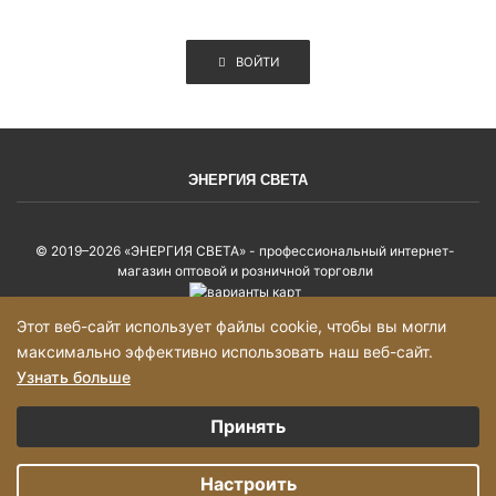
ВОЙТИ
ЭНЕРГИЯ СВЕТА
© 2019–2026 «ЭНЕРГИЯ СВЕТА» - профессиональный интернет-
магазин оптовой и розничной торговли
Этот веб-сайт использует файлы cookie, чтобы вы могли
Политика конфиденциальности
максимально эффективно использовать наш веб-сайт.
Карта сайта
Узнать больше
Выберите настройки cookie
Принять
Минимальные
Добавьте товары в корзину на сумму более 2000р и оформите заказ, с
Вами свяжется, менеджер!
Аналитические/Функциональные
Настроить