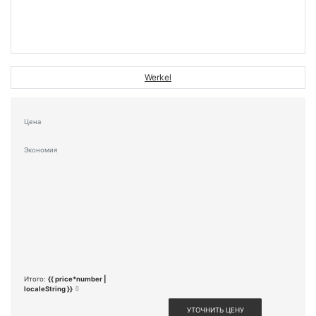
Werkel
Цена
Экономия
Итого:
{{ price*number |
localeString }}
УТОЧНИТЬ ЦЕНУ