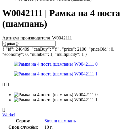
W0042111 | Рамка на 4 поста
(шампань)
Артикул производителя
W0042111
{ "id": 246409, "canBuy": "Y", "price": 2100, "priceOld": 0,
"economy": 0, "number": 1, "multiplicity": 1 }
[]
Werkel
Серия:
Stream шампань
Срок службы:
10 г.