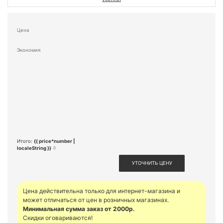
Цена
Экономия
Итого:
{{ price*number |
localeString }}
УТОЧНИТЬ ЦЕНУ
Цена действительна только для интернет-магазина и
может отличаться от цен в розничных магазинах.
Минимальная сумма заказ от 2000р.
Скидки оговариваются!