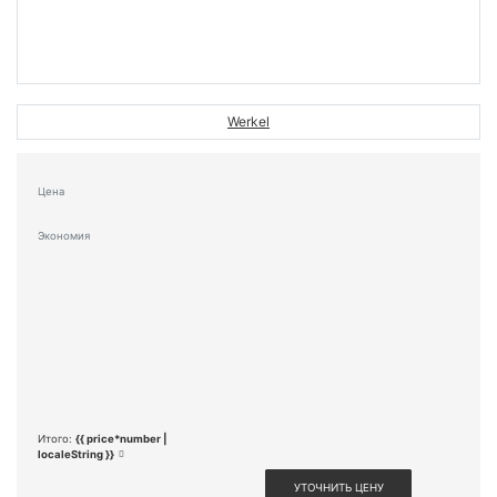
Werkel
Цена
Экономия
Итого:
{{ price*number |
localeString }}
УТОЧНИТЬ ЦЕНУ