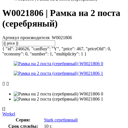
W0021806 | Рамка на 2 поста
(серебряный)
Артикул производителя
W0021806
{ "id": 246626, "canBuy": "Y", "price": 467, "priceOld": 0,
"economy": 0, "number": 1, "multiplicity": 1 }
[]
Werkel
Серия:
Stark серебряный
Срок службы:
10 г.