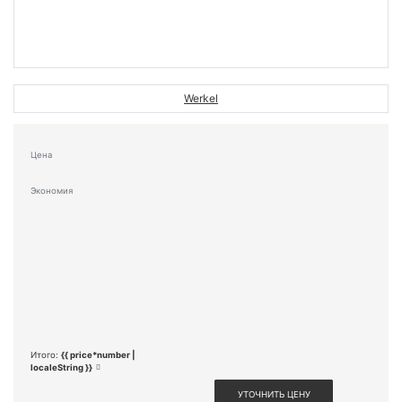
Werkel
Цена
Экономия
Итого:
{{ price*number |
localeString }}
УТОЧНИТЬ ЦЕНУ