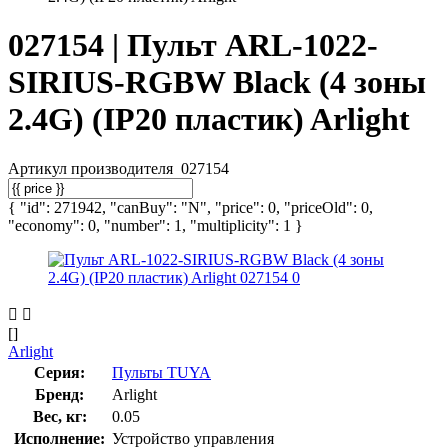
027154 | Пульт ARL-1022-
SIRIUS-RGBW Black (4 зоны
2.4G) (IP20 пластик) Arlight
Артикул производителя
027154
{ "id": 271942, "canBuy": "N", "price": 0, "priceOld": 0,
"economy": 0, "number": 1, "multiplicity": 1 }
[]
Arlight
Серия:
Пульты TUYA
Бренд:
Arlight
Вес, кг:
0.05
Исполнение:
Устройство управления