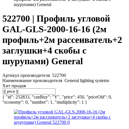
шурупами) General
522700 | Профиль угловой
GAL-GLS-2000-16-16 (2м
профиль+2м рассеиватель+2
заглушки+4 скобы с
шурупами) General
Артикул производителя
522700
Наименование производителя
General lighting systems
Хит продаж
{ "id": 252833, "canBuy": "Y", "price": 450, "priceOld": 0,
"economy": 0, "number": 1, "multiplicity": 1 }