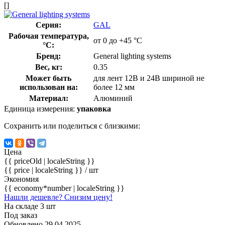
[]
Серия:
GAL
Рабочая температура,
от 0 до +45 °С
°С:
Бренд:
General lighting systems
Вес, кг:
0.35
Может быть
для лент 12В и 24В шириной не
использован на:
более 12 мм
Материал:
Алюминий
Единица измерения:
упаковка
Сохранить или поделиться с близкими:
Цена
{{ priceOld | localeString }}
{{ price | localeString }}
/ шт
Экономия
{{ economy*number | localeString }}
Нашли дешевле? Снизим цену!
На складе 3 шт
Под заказ
Обновлено 29.04.2025