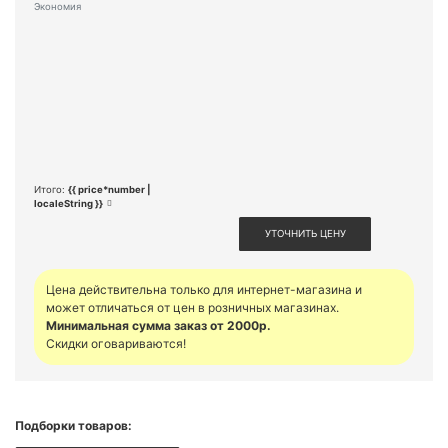
Экономия
Итого:
{{ price*number |
localeString }}
УТОЧНИТЬ ЦЕНУ
Цена действительна только для интернет-магазина и
может отличаться от цен в розничных магазинах.
Минимальная сумма заказ от 2000р.
Скидки оговариваются!
Подборки товаров: