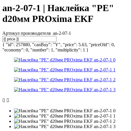
an-2-07-1 | Наклейка "PE"
d20мм PROxima EKF
Артикул производителя
an-2-07-1
{ "id": 257880, "canBuy": "Y", "price": 5.63, "priceOld": 0,
"economy": 0, "number": 1, "multiplicity": 1 }