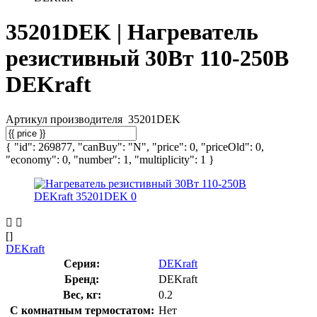
35201DEK | Нагреватель
резистивный 30Вт 110-250В
DEKraft
Артикул производителя
35201DEK
{ "id": 269877, "canBuy": "N", "price": 0, "priceOld": 0,
"economy": 0, "number": 1, "multiplicity": 1 }
[]
DEKraft
Серия:
DEKraft
Бренд:
DEKraft
Вес, кг:
0.2
С комнатным термостатом:
Нет