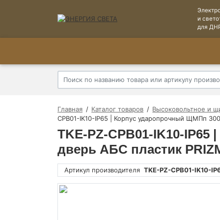
Электр
и свето
для ДН
Главная
Каталог товаров
Высоковольтное и щ
CPB01-IK10-IP65 | Корпус ударопрочный ЩМПп 300
TKE-PZ-CPB01-IK10-IP65 
дверь АБС пластик PRI
Артикул производителя
TKE-PZ-CPB01-IK10-IP