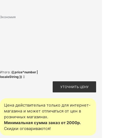
Экономия
Итого:
{{ price*number |
localeString }}
УТОЧНИТЬ ЦЕНУ
Цена действительна только для интернет-
магазина и может отличаться от цен в
розничных магазинах.
Минимальная сумма заказ от 2000р.
Скидки оговариваются!