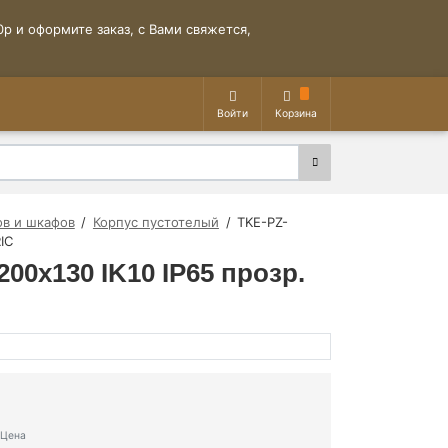
р и оформите заказ, с Вами свяжется,
Войти
Корзина
ов и шкафов
Корпус пустотелый
TKE-PZ-
IC
0х130 IK10 IP65 прозр.
Цена