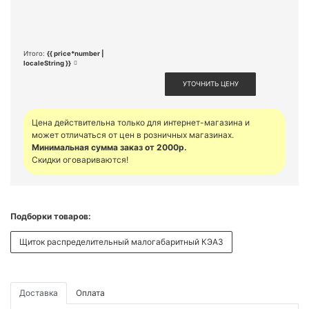
Итого:
{{ price*number |
localeString }}
УТОЧНИТЬ ЦЕНУ
Цена действительна только для интернет-магазина и
может отличаться от цен в розничных магазинах.
Минимальная сумма заказ от 2000р.
Скидки оговариваются!
Подборки товаров:
Щиток распределительный малогабаритный КЭАЗ
Доставка
Оплата