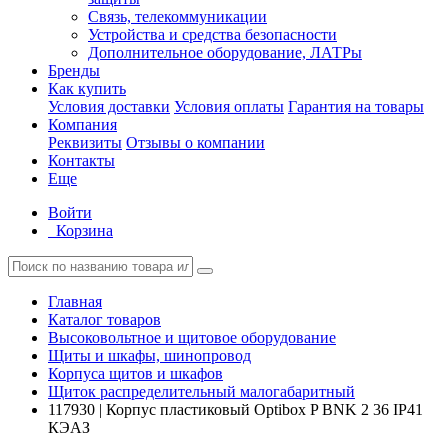
Связь, телекоммуникации
Устройства и средства безопасности
Дополнительное оборудование, ЛАТРы
Бренды
Как купить
Условия доставки
Условия оплаты
Гарантия на товары
Компания
Реквизиты
Отзывы о компании
Контакты
Еще
Войти
Корзина
Главная
Каталог товаров
Высоковольтное и щитовое оборудование
Щиты и шкафы, шинопровод
Корпуса щитов и шкафов
Щиток распределительный малогабаритный
117930 | Корпус пластиковый Optibox P BNK 2 36 IP41
КЭАЗ