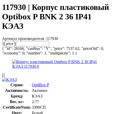
117930 | Корпус пластиковый
Optibox P BNK 2 36 IP41
КЭАЗ
Артикул производителя
117930
{ "id": 28166, "canBuy": "Y", "price": 7537.62, "priceOld": 0,
"economy": 0, "number": 1, "multiplicity": 1 }
[]
Серия:
OptiBox P
Активность:
Активно
Бренд:
КЭАЗ
Вес, кг:
2.77
CertificateNum:
3300СП
Цвет:
Белый