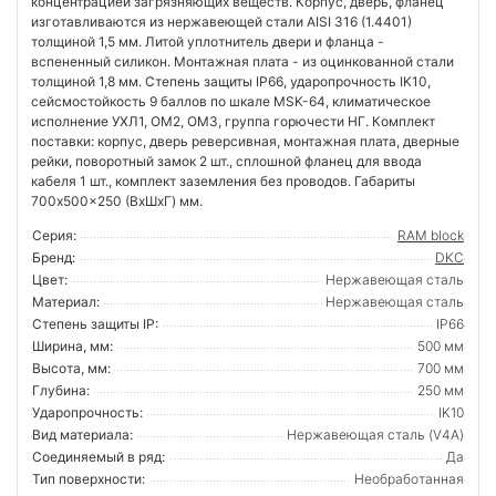
концентрацией загрязняющих веществ. Корпус, дверь, фланец
изготавливаются из нержавеющей стали AISI 316 (1.4401)
толщиной 1,5 мм. Литой уплотнитель двери и фланца -
вспененный силикон. Монтажная плата - из оцинкованной стали
толщиной 1,8 мм. Степень защиты IP66, ударопрочность IK10,
сейсмостойкость 9 баллов по шкале MSK-64, климатическое
исполнение УХЛ1, ОМ2, ОМ3, группа горючести НГ. Комплект
поставки: корпус, дверь реверсивная, монтажная плата, дверные
рейки, поворотный замок 2 шт., сплошной фланец для ввода
кабеля 1 шт., комплект заземления без проводов. Габариты
700x500x250 (ВхШхГ) мм.
Серия:
RAM block
Бренд:
DKC
Цвет:
Нержавеющая сталь
Материал:
Нержавеющая сталь
Степень защиты IP:
IP66
Ширина, мм:
500 мм
Высота, мм:
700 мм
Глубина:
250 мм
Ударопрочность:
IK10
Вид материала:
Нержавеющая сталь (V4A)
Соединяемый в ряд:
Да
Тип поверхности:
Необработанная