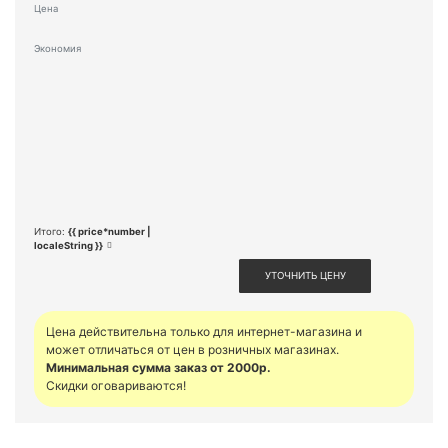
Цена
Экономия
Итого:
{{ price*number |
localeString }}
УТОЧНИТЬ ЦЕНУ
Цена действительна только для интернет-магазина и
может отличаться от цен в розничных магазинах.
Минимальная сумма заказ от 2000р.
Скидки оговариваются!