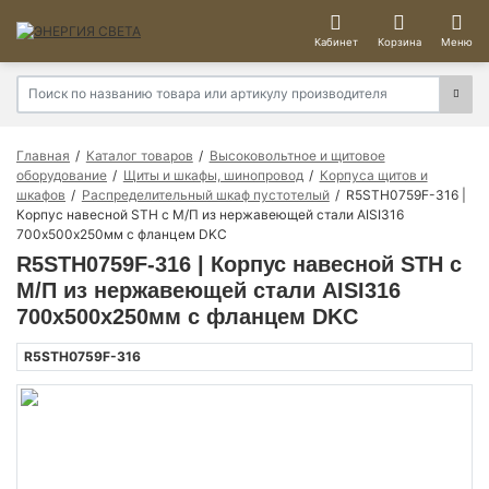
Кабинет
Корзина
Меню
Главная
Каталог товаров
Высоковольтное и щитовое
оборудование
Щиты и шкафы, шинопровод
Корпуса щитов и
шкафов
Распределительный шкаф пустотелый
R5STH0759F-316 |
Корпус навесной STH с М/П из нержавеющей стали AISI316
700х500х250мм с фланцем DKC
R5STH0759F-316 | Корпус навесной STH с
М/П из нержавеющей стали AISI316
700х500х250мм с фланцем DKC
R5STH0759F-316