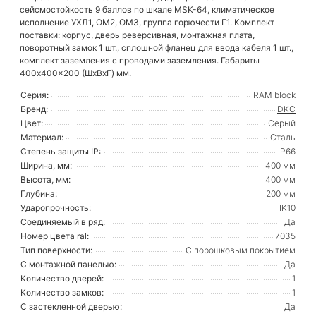
сейсмостойкость 9 баллов по шкале MSK-64, климатическое
исполнение УХЛ1, ОМ2, ОМ3, группа горючести Г1. Комплект
поставки: корпус, дверь реверсивная, монтажная плата,
поворотный замок 1 шт., сплошной фланец для ввода кабеля 1 шт.,
комплект заземления с проводами заземления. Габариты
400x400x200 (ШхВхГ) мм.
Серия:
RAM block
Бренд:
DKC
Цвет:
Серый
Материал:
Сталь
Степень защиты IP:
IP66
Ширина, мм:
400 мм
Высота, мм:
400 мм
Глубина:
200 мм
Ударопрочность:
IK10
Соединяемый в ряд:
Да
Номер цвета ral:
7035
Тип поверхности:
С порошковым покрытием
С монтажной панелью:
Да
Количество дверей:
1
Количество замков:
1
С застекленной дверью:
Да