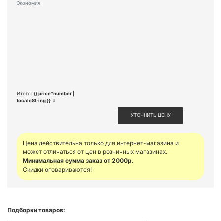
Экономия
Итого:
{{ price*number |
localeString }}
УТОЧНИТЬ ЦЕНУ
Цена действительна только для интернет-магазина и
может отличаться от цен в розничных магазинах.
Минимальная сумма заказ от 2000р.
Скидки оговариваются!
Подборки товаров: