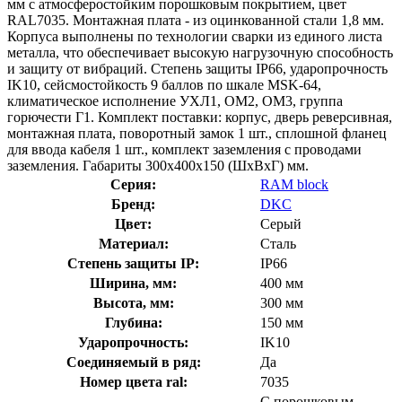
мм с атмосферостойким порошковым покрытием, цвет
RAL7035. Монтажная плата - из оцинкованной стали 1,8 мм.
Корпуса выполнены по технологии сварки из единого листа
металла, что обеспечивает высокую нагрузочную способность
и защиту от вибраций. Степень защиты IP66, ударопрочность
IK10, сейсмостойкость 9 баллов по шкале MSK-64,
климатическое исполнение УХЛ1, ОМ2, ОМ3, группа
горючести Г1. Комплект поставки: корпус, дверь реверсивная,
монтажная плата, поворотный замок 1 шт., сплошной фланец
для ввода кабеля 1 шт., комплект заземления с проводами
заземления. Габариты 300x400x150 (ШхВхГ) мм.
Серия:
RAM block
Бренд:
DKC
Цвет:
Серый
Материал:
Сталь
Степень защиты IP:
IP66
Ширина, мм:
400 мм
Высота, мм:
300 мм
Глубина:
150 мм
Ударопрочность:
IK10
Соединяемый в ряд:
Да
Номер цвета ral:
7035
С порошковым