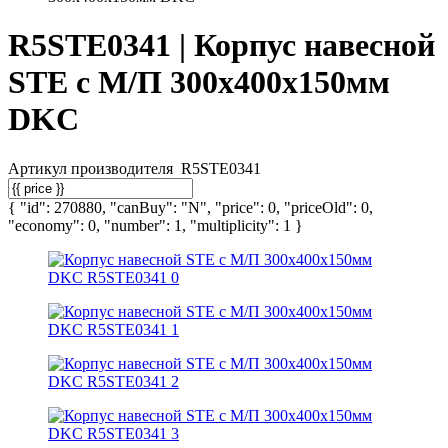
R5STE0341 | Корпус навесной
STE с М/П 300х400х150мм
DKC
Артикул производителя
R5STE0341
{ "id": 270880, "canBuy": "N", "price": 0, "priceOld": 0,
"economy": 0, "number": 1, "multiplicity": 1 }